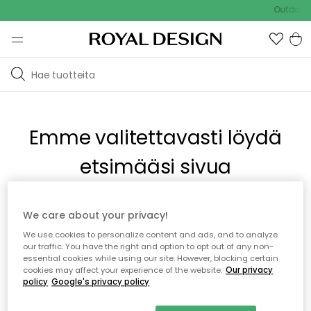
Outdoor S
Emme valitettavasti löydä
etsimääsi sivua
Tämä voi johtua siitä, että sivua ei enää ole tai siitä, että se
We care about your privacy!
on siirretty muualle. Pahoittelemme tästä mahdollisesti
We use cookies to personalize content and ads, and to analyze
aiheutunutta häiriötä. Voit kokeilla uudelleen yllä olevasta
our traffic. You have the right and option to opt out of any non-
valikosta tai siirtyä takaisin aloitussivustolle.
essential cookies while using our site. However, blocking certain
cookies may affect your experience of the website.
Our privacy
policy
Google's privacy policy
Takaisin aloitussivulle