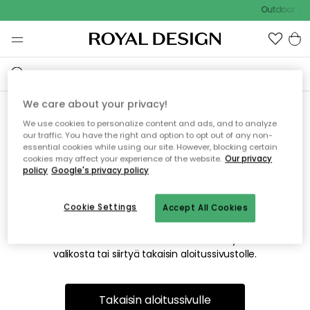
Outdoor Sal
We care about your privacy!
We use cookies to personalize content and ads, and to analyze
Emme valitettavasti löydä
our traffic. You have the right and option to opt out of any non-
essential cookies while using our site. However, blocking certain
etsimääsi sivua
cookies may affect your experience of the website.
Our privacy
policy
Google's privacy policy
Cookie Settings
Accept All Cookies
Tämä voi johtua siitä, että sivua ei enää ole tai siitä, että se
on siirretty muualle. Pahoittelemme tästä mahdollisesti
aiheutunutta häiriötä. Voit kokeilla uudelleen yllä olevasta
valikosta tai siirtyä takaisin aloitussivustolle.
Takaisin aloitussivulle