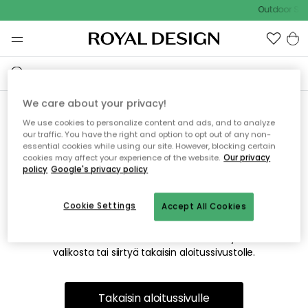
Outdoor Sal
We care about your privacy!
We use cookies to personalize content and ads, and to analyze
Emme valitettavasti löydä
our traffic. You have the right and option to opt out of any non-
essential cookies while using our site. However, blocking certain
etsimääsi sivua
cookies may affect your experience of the website.
Our privacy
policy
Google's privacy policy
Cookie Settings
Accept All Cookies
Tämä voi johtua siitä, että sivua ei enää ole tai siitä, että se
on siirretty muualle. Pahoittelemme tästä mahdollisesti
aiheutunutta häiriötä. Voit kokeilla uudelleen yllä olevasta
valikosta tai siirtyä takaisin aloitussivustolle.
Takaisin aloitussivulle