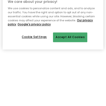
We care about your privacy!
Ilmainen toimitus yli 79 €*
We use cookies to personalize content and ads, and to analyze
our traffic. You have the right and option to opt out of any non-
Nopeat ja joustavat toimitukset
essential cookies while using our site. However, blocking certain
cookies may affect your experience of the website.
Our privacy
Avoin palautusoikeus 30 päivän ajan
policy
Google's privacy policy
Cookie Settings
Accept All Cookies
Kuvaus
Star Tradingin seppeleessä on kaunis muotoilu, jossa on
eukalyptus, kaksikymmentä lämpimän valkoista valonlähdettä,
akkukotelo ja ajastintoiminto, joka on täydellinen luomaan
kodikkaan tunnelman mihin tahansa huoneeseen. Tietoja Star
Tradingin seppeleestä- Kaunis muotoilu.- Eukalyptus.-