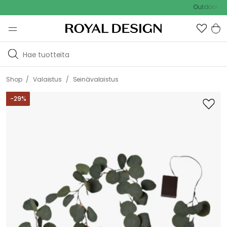
Outdoor Sale - 
/
/
Shop
Valaistus
Seinävalaistus
-
29
%