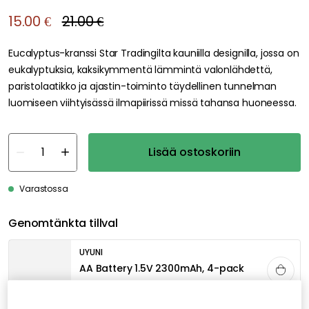
15.00 €
21.00 €
Eucalyptus-kranssi Star Tradingilta kauniilla designilla, jossa on
eukalyptuksia, kaksikymmentä lämmintä valonlähdettä,
paristolaatikko ja ajastin-toiminto täydellinen tunnelman
luomiseen viihtyisässä ilmapiirissä missä tahansa huoneessa.
Lisää ostoskoriin
Varastossa
Genomtänkta tillval
UYUNI
AA Battery 1.5V 2300mAh, 4-pack
3.00 €