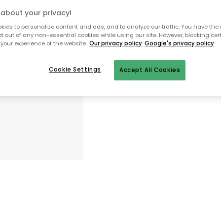
about your privacy!
Ilmainen toimitus
Varastossa
ies to personalize content and ads, and to analyze our traffic. You have the 
pt out of any non-essential cookies while using our site. However, blocking cer
your experience of the website.
Our privacy policy
Google's privacy policy
Ilmainen toimitus yli 79 €*
Nopeat ja joustavat toimitukset
Cookie Settings
Accept All Cookies
Avoin palautusoikeus 30 päivän aj