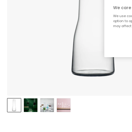
We care 
We use cook
option to o
may affect 