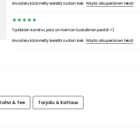
TA &
A
ENÄ
 tarjouksia
joamme 20 %
tuotteista,