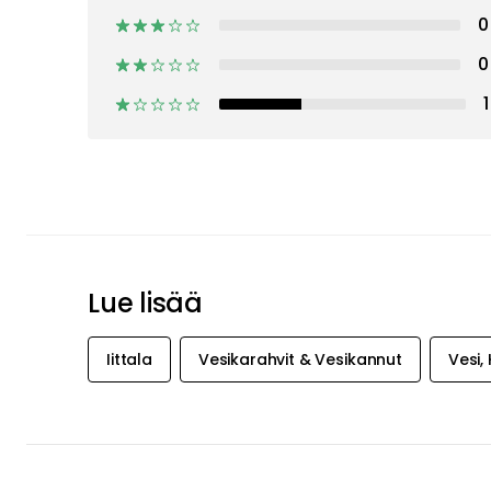
SAA
INSPIRAATIO
TARJOUKSI
ENSIMMÄIS
Saa inspiraatiota, uutisia ja valikoituja
suoraan sähköpostiisi. Juuri nyt tar
alennusta Decotique- ja Department-
kun tilaat uutiskirjeemme.
Hyväksyn Royal Designin
tietoturvakäytännön