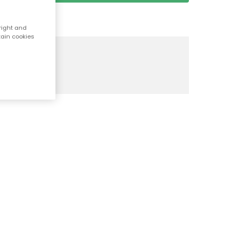
right and
tain cookies
an