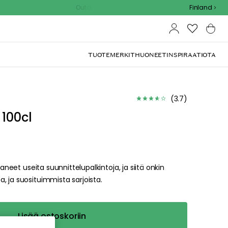
Outdoor Sale - 15% EXTRA alennus koodilla
Finland
(
3.7
)
 100cl
taneet useita suunnittelupalkintoja, ja siitä onkin
, ja suosituimmista sarjoista.
Lisää ostoskoriin