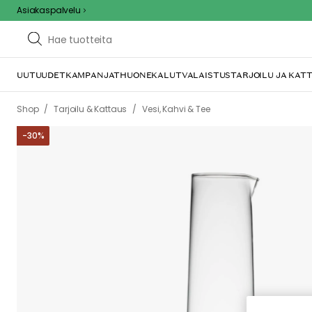
Asiakaspalvelu
/
/
/
Shop
Tarjoilu & Kattaus
Vesi, Kahvi & Tee
Vesikarahvit & Vesik
-
30
%