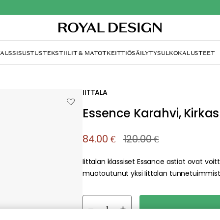
/
annut
Essence Karahvi, Kirkas 100cl
IITTALA
Essence Karahvi, Kirkas
84.00 €
120.00 €
Iittalan klassiset Essance astiat ovat voit
muotoutunut yksi Iittalan tunnetuimmista