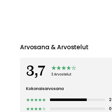
Lue lisää
Iittala
Vesikarahvit & Vesikannut
Vesi,