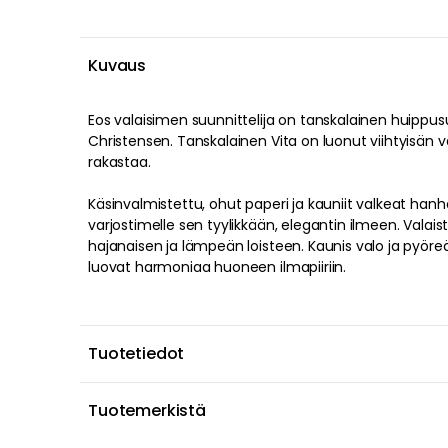
Kuvaus
Eos valaisimen suunnittelija on tanskalainen huippus
Christensen. Tanskalainen Vita on luonut viihtyisän v
rakastaa.
Käsinvalmistettu, ohut paperi ja kauniit valkeat ha
varjostimelle sen tyylikkään, elegantin ilmeen. Vala
hajanaisen ja lämpeän loisteen. Kaunis valo ja pyö
luovat harmoniaa huoneen ilmapiiriin.
Tuotetiedot
Tuotemerkistä