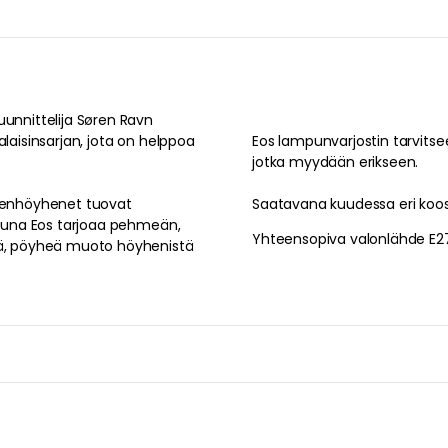
uunnittelija Søren Ravn
alaisinsarjan, jota on helppoa
Eos lampunvarjostin tarvits
jotka myydään erikseen.
nhenhöyhenet tuovat
Saatavana kuudessa eri kooss
istuna Eos tarjoaa pehmeän,
Yhteensopiva valonlähde E2
reä, pöyheä muoto höyhenistä