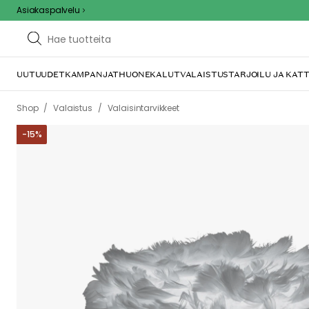
Asiakaspalvelu
UUTUUDET
KAMPANJAT
HUONEKALUT
VALAISTUS
TARJOILU JA KAT
/
/
Shop
Valaistus
Valaisintarvikkeet
-
15
%