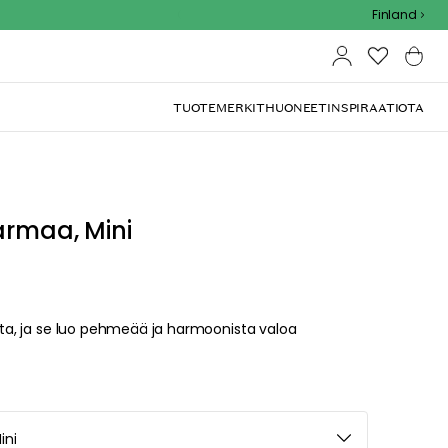
Outdoor Sale - 15% EXTRA alennus koodilla
Finland
TUOTEMERKIT
HUONEET
INSPIRAATIOTA
armaa, Mini
ista, ja se luo pehmeää ja harmoonista valoa
ini