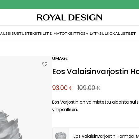
TAUS
SISUSTUS
TEKSTIILIT & MATOT
KEITTIÖ
SÄILYTYS
ULKOKALUSTEET
UMAGE
Eos Valaisinvarjostin H
93.00 €
109.00 €
Eos Varjostin on valmistettu aidoista sul
ympärilleen.
Eos Valaisinvarjostin Harmaa, M