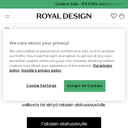
Outdoor Sale - 15% EXTRA alennus koodilla
We care about your privacy!
We use cookies to personalize content and ads, and to analyze
Emme valitettavasti löydä
our traffic. You have the right and option to opt out of any non-
essential cookies while using our site. However, blocking certain
etsimääsi sivua
cookies may affect your experience of the website.
Our privacy
policy
Google's privacy policy
Cookie Settings
Accept All Cookies
Tämä voi johtua siitä, että sivua ei enää ole tai siitä, että se
on siirretty muualle. Pahoittelemme tästä mahdollisesti
aiheutunutta häiriötä. Voit kokeilla uudelleen yllä olevasta
valikosta tai siirtyä takaisin aloitussivustolle.
Takaisin aloitussivulle