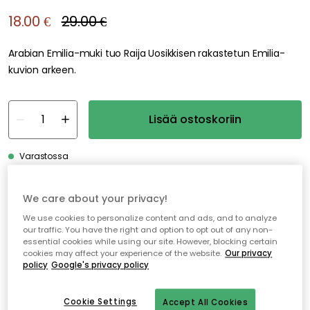
18.00 €
29.00 €
Arabian Emilia-muki tuo Raija Uosikkisen rakastetun Emilia-
kuvion arkeen.
Lisää ostoskoriin
Varastossa
We care about your privacy!
Ilmainen toimitus yli 79 €*
We use cookies to personalize content and ads, and to analyze
Nopeat ja joustavat toimitukset
our traffic. You have the right and option to opt out of any non-
essential cookies while using our site. However, blocking certain
Avoin palautusoikeus 30 päivän ajan
cookies may affect your experience of the website.
Our privacy
policy
Google's privacy policy
Cookie Settings
Accept All Cookies