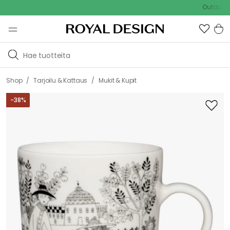
Outdoor Sale
/
/
Shop
Tarjoilu & Kattaus
Mukit & Kupit
-
38
%