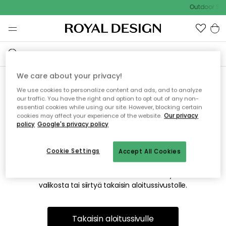
Outdoor Sal
We care about your privacy!
We use cookies to personalize content and ads, and to analyze
Emme valitettavasti löydä
our traffic. You have the right and option to opt out of any non-
essential cookies while using our site. However, blocking certain
etsimääsi sivua
cookies may affect your experience of the website.
Our privacy
policy
Google's privacy policy
Cookie Settings
Accept All Cookies
Tämä voi johtua siitä, että sivua ei enää ole tai siitä, että se
on siirretty muualle. Pahoittelemme tästä mahdollisesti
aiheutunutta häiriötä. Voit kokeilla uudelleen yllä olevasta
valikosta tai siirtyä takaisin aloitussivustolle.
Takaisin aloitussivulle