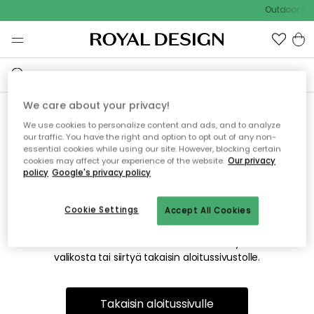
Outdoor Sal
We care about your privacy!
We use cookies to personalize content and ads, and to analyze
Emme valitettavasti löydä
our traffic. You have the right and option to opt out of any non-
essential cookies while using our site. However, blocking certain
etsimääsi sivua
cookies may affect your experience of the website.
Our privacy
policy
Google's privacy policy
Cookie Settings
Accept All Cookies
Tämä voi johtua siitä, että sivua ei enää ole tai siitä, että se
on siirretty muualle. Pahoittelemme tästä mahdollisesti
aiheutunutta häiriötä. Voit kokeilla uudelleen yllä olevasta
valikosta tai siirtyä takaisin aloitussivustolle.
Takaisin aloitussivulle