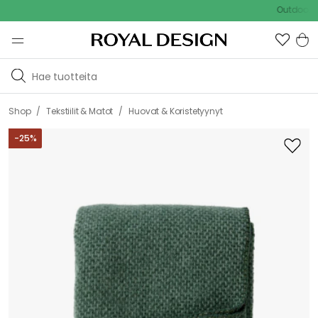
Outdoor Sale -
/
/
Shop
Tekstiilit & Matot
Huovat & Koristetyynyt
-
25
%