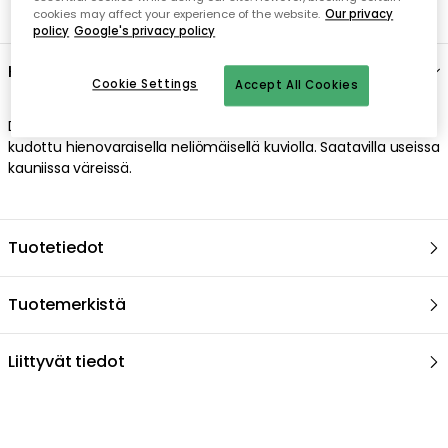
cookies may affect your experience of the website.
Our privacy
policy
Google's privacy policy
Kuvaus
Cookie Settings
Accept All Cookies
Dominovillainen ruudullinen Klippan. Pehmeä ruudullinen
kudottu hienovaraisella neliömäisellä kuviolla. Saatavilla useissa
kauniissa väreissä.
Tuotetiedot
Tuotemerkistä
Liittyvät tiedot
Suositeltu sinulle