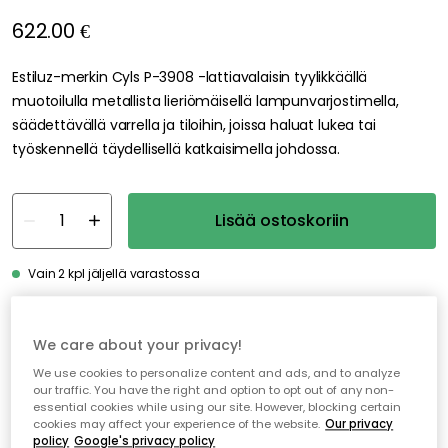
622.00 €
Estiluz-merkin Cyls P-3908 -lattiavalaisin tyylikkäällä
muotoilulla metallista lieriömäisellä lampunvarjostimella,
säädettävällä varrella ja tiloihin, joissa haluat lukea tai
työskennellä täydellisellä katkaisimella johdossa.
Lisää ostoskoriin
Vain 2 kpl jäljellä varastossa
Genomtänkta tillval
We care about your privacy!
EDGEFORM
We use cookies to personalize content and ads, and to analyze
Edgeform Classic Valonlähde E27 5W 560lm 2700K Himmentävä, Kirkas
our traffic. You have the right and option to opt out of any non-
essential cookies while using our site. However, blocking certain
16.00 €
cookies may affect your experience of the website.
Our privacy
policy
Google's privacy policy