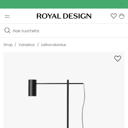
Outdoor Sa
/
/
Shop
Valaistus
Lattiavalaistus