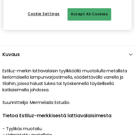
EDGEFORM
Edgeform Classic Valonlähde E27 4,8W 580lm 2700K Himmentävä, Valkoinen
Cookie Settings
Accept All Cookies
16.00 €
TALA
Näytä lisää
Gaia E27 LED-lamppu 6W
35.00 €
Ilmainen toimitus yli 79 €*
Nopeat ja joustavat toimitukset
Avoin palautusoikeus 30 päivän ajan