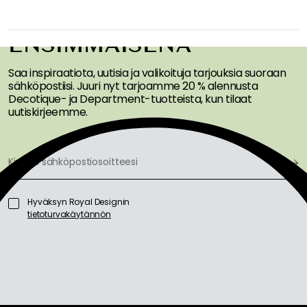
SAA INSPIRAATIOTA &
TARJOUKSIA
ENSIMMÄISENÄ
Saa inspiraatiota, uutisia ja valikoituja tarjouksia suoraan
sähköpostiisi. Juuri nyt tarjoamme 20 % alennusta
Decotique- ja Department-tuotteista, kun tilaat
uutiskirjeemme.
Hyväksyn Royal Designin
tietoturvakäytännön