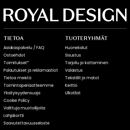
TIETOA
TUOTERYHMÄT
Asiakaspalvelu / FAQ
Huonekalut
Ostoehdot
Sisustus
Toimitukset*
Tarjoilu ja kattaminen
Palautukset ja reklamaatiot
Valaistus
Tietoa meistä
Tekstiilit ja matot
Toimintaperiaatteemme
Keittiö
Yksityisyydensuoja
Ulkotilat
Cookie Policy
Valittuja muotoilijoita
Lahjakortti
Saavutettavuusseloste