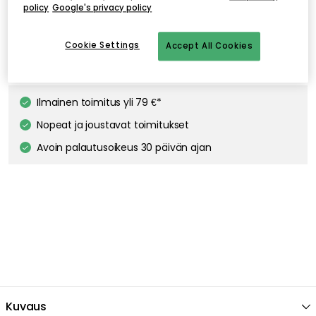
policy
Google's privacy policy
Edgeform Classic Valonlähde E27 4,8W 580lm 2700K Himmentävä, Valkoinen
16.00 €
Cookie Settings
Accept All Cookies
TALA
Näytä lisää
Gaia E27 LED-lamppu 6W
35.00 €
Ilmainen toimitus yli 79 €*
Nopeat ja joustavat toimitukset
Avoin palautusoikeus 30 päivän ajan
Kuvaus