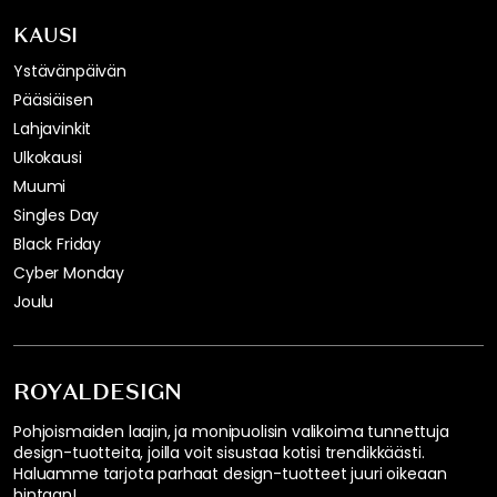
KAUSI
Ystävänpäivän
Pääsiäisen
Lahjavinkit
Ulkokausi
Muumi
Singles Day
Black Friday
Cyber Monday
Joulu
ROYALDESIGN
Pohjoismaiden laajin, ja monipuolisin valikoima tunnettuja
design-tuotteita, joilla voit sisustaa kotisi trendikkäästi.
Haluamme tarjota parhaat design-tuotteet juuri oikeaan
hintaan!