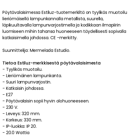
Pöytävalaisimessa
Estiluz
-tuotemerkiltä on
tyylikäs
muotoilu
lieriömäisellä
lampunkannalla
metallista
,
suurella
,
läpikuultavalla
lampunvarjostimella
ja
kodikkaan ilmapiirin
luomiseen mihin tahansa huoneeseen
täydellisesti sopivalla
katkaisimella
johdossa
.
CE -merkitty
.
Suunnittelija: Mermelada Estudio.
Tietoa Estiluz-merkkisestä pöytävalaisimesta
-
Tyylikäs
muotoilu
.
-
Lieriömäinen
lampunkanta
.
-
Suuri
lampunvarjostin
.
-
Katkaisin
johdossa
.
-
E27
-
Pöytävalaisin sopii hyvin olohuoneeseen.
-
230 V.
-
Leveys: 320 mm.
-
Korkeus: 330 mm.
-
IP-luokka: IP 20.
-
20.0 Wattia