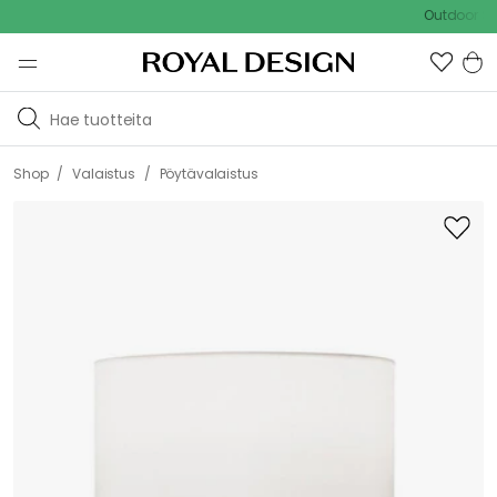
Outdoor Sale -
/
/
Shop
Valaistus
Pöytävalaistus