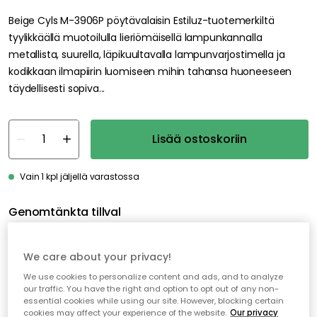
Beige Cyls M-3906P pöytävalaisin Estiluz-tuotemerkiltä
tyylikkäällä muotoilulla lieriömäisellä lampunkannalla
metallista, suurella, läpikuultavalla lampunvarjostimella ja
kodikkaan ilmapiirin luomiseen mihin tahansa huoneeseen
täydellisesti sopiva...
Lisää ostoskoriin
Vain 1 kpl jäljellä varastossa
Genomtänkta tillval
EDGEFORM
We care about your privacy!
Edgeform Classic Valonlähde E27 5W 560lm 2700K Himmentävä, Kirkas
16.00 €
We use cookies to personalize content and ads, and to analyze
our traffic. You have the right and option to opt out of any non-
essential cookies while using our site. However, blocking certain
cookies may affect your experience of the website.
Our privacy
EDGEFORM