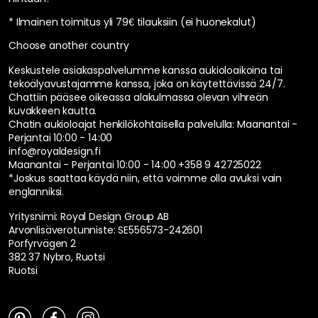
* Ilmainen toimitus yli 79€ tilauksiin (ei huonekalut)
Choose another country
Keskustele asiakaspalvelumme kanssa aukioloaikoina tai
tekoälyavustajamme kanssa, joka on käytettävissä 24/7.
Chattiin pääsee oikeassa alakulmassa olevan vihreän
kuvakkeen kautta.
Chatin aukioloajat henkilökohtaisella palvelulla:
Maanantai -
Perjantai 10:00 - 14:00
info@royaldesign.fi
Maanantai - Perjantai 10:00 - 14:00
+358 9 42725022
*Joskus saattaa käydä niin, että voimme olla avuksi vain
englanniksi.
Yritysnimi: Royal Design Group AB
Arvonlisäverotunniste: SE556573-242601
Porfyrvägen 2
382 37 Nybro, Ruotsi
Ruotsi