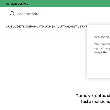
Asiakaspalvelu
UUTUUDET
KAMPANJAT
HUONEKALUT
VALAISTUS
TARJOILU JA KAT
We care 
We use cook
option to o
may affect 
E
Tämä voi johtua sii
tästä mahdollise