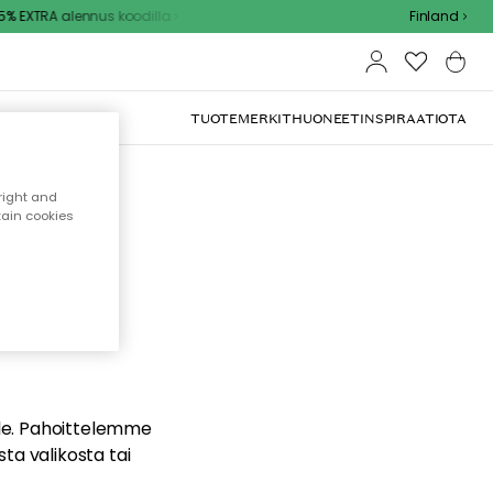
% EXTRA alennus koodilla
Finland
TUOTEMERKIT
HUONEET
INSPIRAATIOTA
right and
tain cookies
dä
ualle. Pahoittelemme
sta valikosta tai