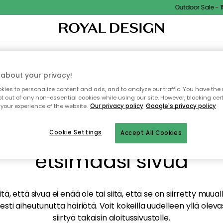
Outdoor Sale - 15
TAUS
SISUSTUS
TEKSTIILIT & MATOT
KEITTIÖ
SÄILYTYS
ULKOKALUSTEET
about your privacy!
ies to personalize content and ads, and to analyze our traffic. You have the 
pt out of any non-essential cookies while using our site. However, blocking cer
your experience of the website.
Our privacy policy
Google's privacy policy
mme valitettavasti löy
Cookie Settings
Accept All Cookies
etsimääsi sivua
tä, että sivua ei enää ole tai siitä, että se on siirretty mu
sti aiheutunutta häiriötä. Voit kokeilla uudelleen yllä oleva
siirtyä takaisin aloitussivustolle.