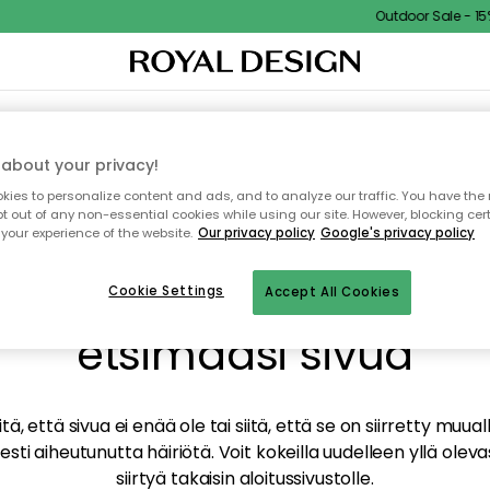
Outdoor Sale - 15%
TAUS
SISUSTUS
TEKSTIILIT & MATOT
KEITTIÖ
SÄILYTYS
ULKOKALUSTEET
about your privacy!
ies to personalize content and ads, and to analyze our traffic. You have the 
pt out of any non-essential cookies while using our site. However, blocking cer
your experience of the website.
Our privacy policy
Google's privacy policy
mme valitettavasti löy
Cookie Settings
Accept All Cookies
etsimääsi sivua
tä, että sivua ei enää ole tai siitä, että se on siirretty mu
sti aiheutunutta häiriötä. Voit kokeilla uudelleen yllä oleva
siirtyä takaisin aloitussivustolle.