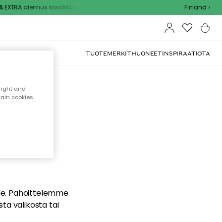
 EXTRA alennus koodilla
Finland
TUOTEMERKIT
HUONEET
INSPIRAATIOTA
right and
tain cookies
dä
ualle. Pahoittelemme
sta valikosta tai