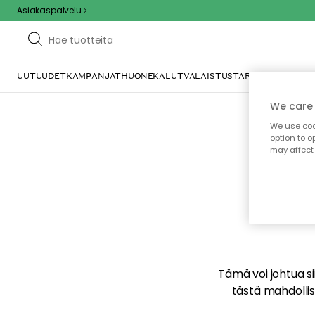
Asiakaspalvelu
UUTUUDET
KAMPANJAT
HUONEKALUT
VALAISTUS
TARJOILU JA KAT
We care 
We use cook
option to o
may affect 
E
Tämä voi johtua sii
tästä mahdollise