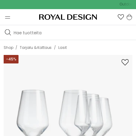
Outdoor Sale
/
/
Shop
Tarjoilu & Kattaus
Lasit
-
45
%