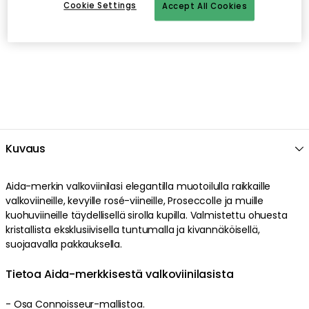
Cookie Settings
Accept All Cookies
Avoin palautusoikeus 30 päivän ajan
Kuvaus
Aida-merkin valkoviinilasi elegantilla muotoilulla raikkaille
valkoviineille, kevyille rosé-viineille, Proseccolle ja muille
kuohuviineille täydellisellä sirolla kupilla. Valmistettu ohuesta
kristallista eksklusiivisella tuntumalla ja kivannäköisellä,
suojaavalla pakkauksella.
Tietoa Aida-merkkisestä valkoviinilasista
- Osa Connoisseur-mallistoa.