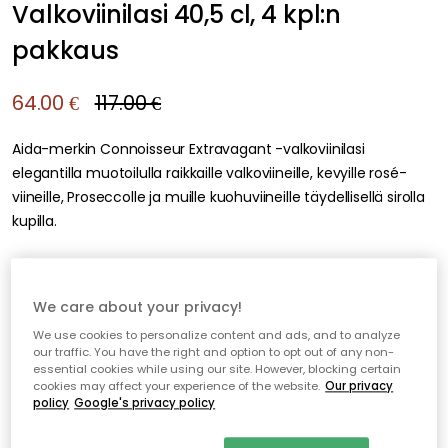
Valkoviinilasi 40,5 cl, 4 kpl:n
pakkaus
64.00 €
117.00 €
Aida-merkin Connoisseur Extravagant -valkoviinilasi
elegantilla muotoilulla raikkaille valkoviineille, kevyille rosé-
viineille, Proseccolle ja muille kuohuviineille täydellisellä sirolla
kupilla.
Lisää ostoskoriin
We care about your privacy!
We use cookies to personalize content and ads, and to analyze
Varastossa
our traffic. You have the right and option to opt out of any non-
essential cookies while using our site. However, blocking certain
cookies may affect your experience of the website.
Our privacy
policy
Google's privacy policy
Ilmainen toimitus yli 79 €*
Nopeat ja joustavat toimitukset