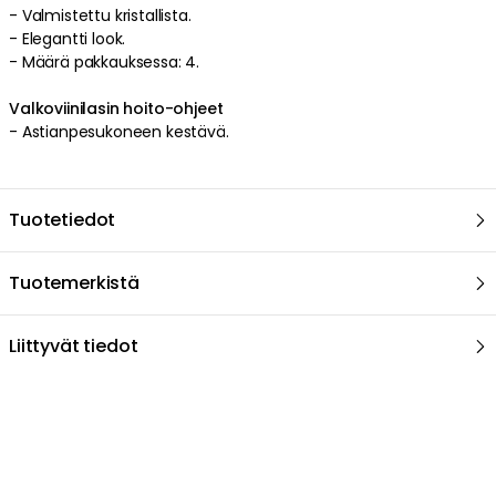
- Valmistettu kristallista.
- Elegantti look.
- Määrä pakkauksessa: 4.
Valkoviinilasin hoito-ohjeet
- Astianpesukoneen kestävä.
Tuotetiedot
Tuotemerkistä
Liittyvät tiedot
Suositeltu sinulle