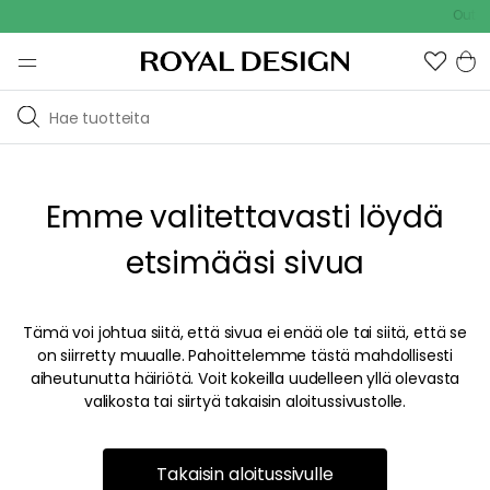
Outdoo
Emme valitettavasti löydä
etsimääsi sivua
Tämä voi johtua siitä, että sivua ei enää ole tai siitä, että se
on siirretty muualle. Pahoittelemme tästä mahdollisesti
aiheutunutta häiriötä. Voit kokeilla uudelleen yllä olevasta
valikosta tai siirtyä takaisin aloitussivustolle.
Takaisin aloitussivulle