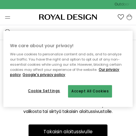
Outdoor Sal
We care about your privacy!
We use cookies to personalize content and ads, and to analyze
Emme valitettavasti löydä
our traffic. You have the right and option to opt out of any non-
essential cookies while using our site. However, blocking certain
etsimääsi sivua
cookies may affect your experience of the website.
Our privacy
policy
Google's privacy policy
Cookie Settings
Accept All Cookies
Tämä voi johtua siitä, että sivua ei enää ole tai siitä, että se
on siirretty muualle. Pahoittelemme tästä mahdollisesti
aiheutunutta häiriötä. Voit kokeilla uudelleen yllä olevasta
valikosta tai siirtyä takaisin aloitussivustolle.
Takaisin aloitussivulle