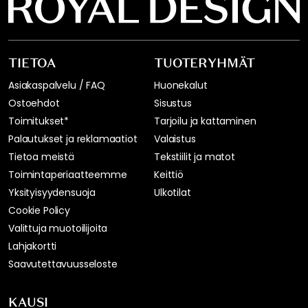
TIETOA
TUOTERYHMÄT
Asiakaspalvelu / FAQ
Huonekalut
Ostoehdot
Sisustus
Toimitukset*
Tarjoilu ja kattaminen
Palautukset ja reklamaatiot
Valaistus
Tietoa meistä
Tekstiilit ja matot
Toimintaperiaatteemme
Keittiö
Yksityisyydensuoja
Ulkotilat
Cookie Policy
Valittuja muotoilijoita
Lahjakortti
Saavutettavuusseloste
KAUSI