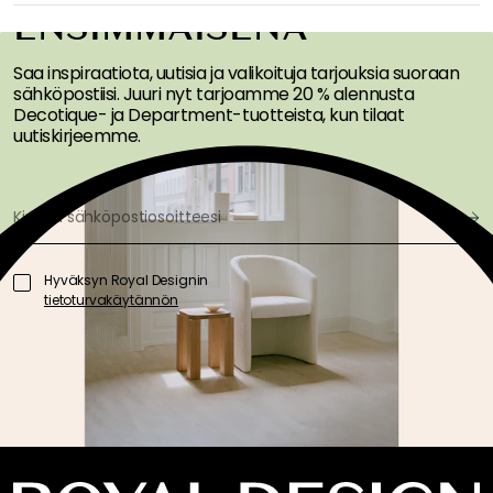
ENSIMMÄISENÄ
Saa inspiraatiota, uutisia ja valikoituja tarjouksia suoraan
sähköpostiisi. Juuri nyt tarjoamme 20 % alennusta
Decotique- ja Department-tuotteista, kun tilaat
uutiskirjeemme.
Hyväksyn Royal Designin
tietoturvakäytännön