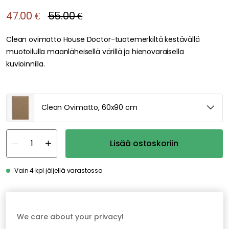
47.00 €
55.00 €
Clean ovimatto House Doctor-tuotemerkiltä kestävällä
muotoilulla maanläheisellä värillä ja hienovaraisella
kuvioinnilla.
Clean Ovimatto, 60x90 cm
Lisää ostoskoriin
Vain 4 kpl jäljellä varastossa
Ilmainen toimitus yli 79 €*
We care about your privacy!
Nopeat ja joustavat toimitukset