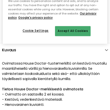
We use cookies to personalize content and ads, and to analyze
Avoin palautusoikeus 30 päivän ajan
our traffic. You have the right and option to opt out of any non-
essential cookies while using our site. However, blocking certain
cookies may affect your experience of the website.
Our privacy
policy
Google's privacy policy
Cookie Settings
Accept All Cookies
Kuvaus
Ovimatossa
House Doctor
-tuotemerkiltä on
kestävä
muotoilu
maanläheisellä
värillä
ja
hienovaraisella
kuvioinnilla
. Se
valmistetaan
kookoskuidusta
sekä sisä- että ulkokäyttöön
täydellisesti sopivalla
kierrätetyllä
kumilla
.
Tietoa House Doctor-merkkisestä ovimatosta
-
Ovimatto on saatavilla 2 eri koossa.
-
Kestävä
,
vedenkestävä
materiaali
.
-
Hienovarainen
kuviointi
.