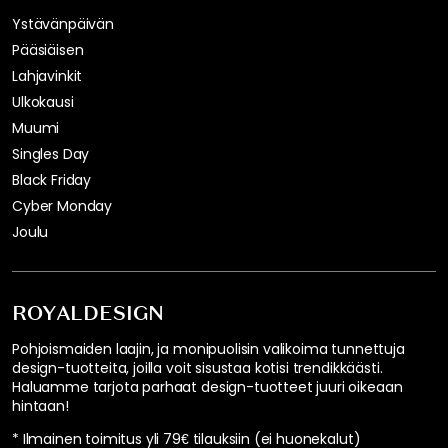
Ystävänpäivän
Pääsiäisen
Lahjavinkit
Ulkokausi
Muumi
Singles Day
Black Friday
Cyber Monday
Joulu
ROYALDESIGN
Pohjoismaiden laajin, ja monipuolisin valikoima tunnettuja
design-tuotteita, joilla voit sisustaa kotisi trendikkäästi.
Haluamme tarjota parhaat design-tuotteet juuri oikeaan
hintaan!
* Ilmainen toimitus yli 79€ tilauksiin (ei huonekalut)