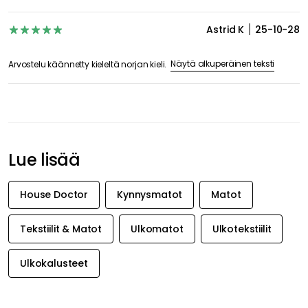
Astrid K
25-10-28
Näytä alkuperäinen teksti
Arvostelu käännetty kieleltä norjan kieli.
Lue lisää
House Doctor
Kynnysmatot
Matot
Tekstiilit & Matot
Ulkomatot
Ulkotekstiilit
Ulkokalusteet
SAA INSPIRAATIOTA &
TARJOUKSIA