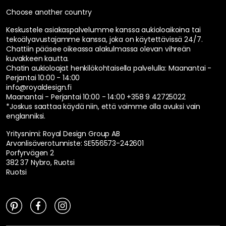
Choose another country
Keskustele asiakaspalvelumme kanssa aukioloaikoina tai
tekoälyavustajamme kanssa, joka on käytettävissä 24/7.
Chattiin pääsee oikeassa alakulmassa olevan vihreän
kuvakkeen kautta.
Chatin aukioloajat henkilökohtaisella palvelulla:
Maanantai -
Perjantai 10:00 - 14:00
info@royaldesign.fi
Maanantai - Perjantai 10:00 - 14:00
+358 9 42725022
*Joskus saattaa käydä niin, että voimme olla avuksi vain
englanniksi.
Yritysnimi: Royal Design Group AB
Arvonlisäverotunniste: SE556573-242601
Porfyrvägen 2
382 37 Nybro, Ruotsi
Ruotsi