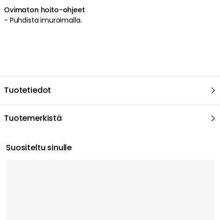
Ovimaton hoito-ohjeet
-
Puhdista imuroimalla
.
Tuotetiedot
Tuotemerkistä
Suositeltu sinulle