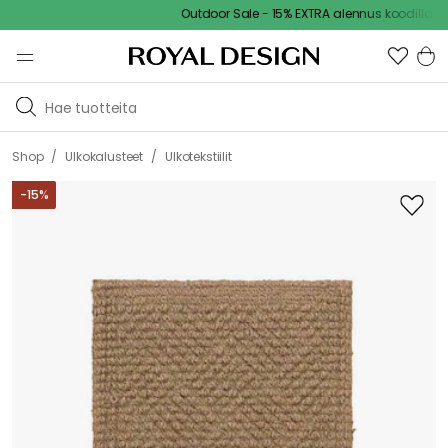
Outdoor Sale - 15% EXTRA alennus koodilla
/
/
Shop
Ulkokalusteet
Ulkotekstiilit
-
15
%