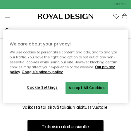
Outdoor S
We care about your privacy!
We use cookies to personalize content and ads, and to analyze
Emme valitettavasti löydä
our traffic. You have the right and option to opt out of any non-
essential cookies while using our site. However, blocking certain
etsimääsi sivua
cookies may affect your experience of the website.
Our privacy
policy
Google's privacy policy
Cookie Settings
Accept All Cookies
Tämä voi johtua siitä, että sivua ei enää ole tai siitä, että se
on siirretty muualle. Pahoittelemme tästä mahdollisesti
aiheutunutta häiriötä. Voit kokeilla uudelleen yllä olevasta
valikosta tai siirtyä takaisin aloitussivustolle.
Takaisin aloitussivulle