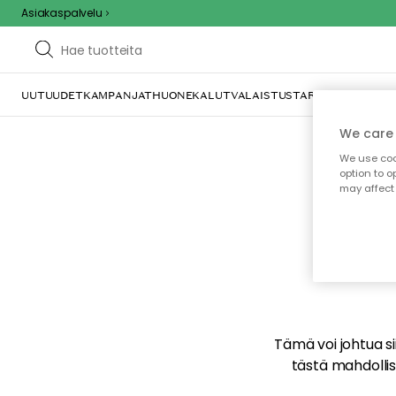
Asiakaspalvelu
UUTUUDET
KAMPANJAT
HUONEKALUT
VALAISTUS
TARJOILU JA KAT
We care 
We use cook
option to o
may affect 
E
Tämä voi johtua sii
tästä mahdollise