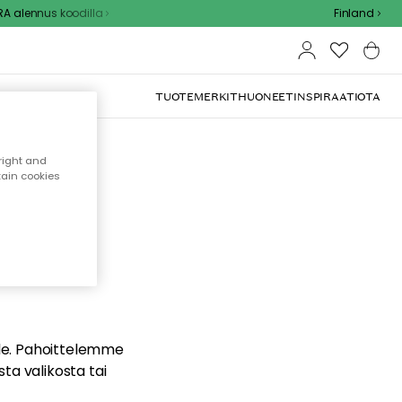
 alennus koodilla
Finland
TUOTEMERKIT
HUONEET
INSPIRAATIOTA
right and
tain cookies
dä
ualle. Pahoittelemme
sta valikosta tai