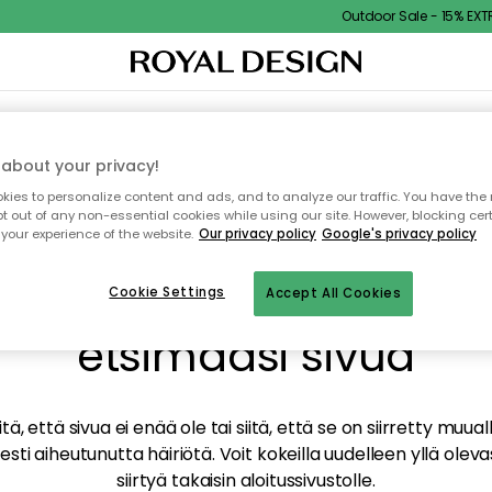
Outdoor Sale - 15% EXTRA
TAUS
SISUSTUS
TEKSTIILIT & MATOT
KEITTIÖ
SÄILYTYS
ULKOKALUSTEET
about your privacy!
ies to personalize content and ads, and to analyze our traffic. You have the 
pt out of any non-essential cookies while using our site. However, blocking cer
your experience of the website.
Our privacy policy
Google's privacy policy
mme valitettavasti löy
Cookie Settings
Accept All Cookies
etsimääsi sivua
tä, että sivua ei enää ole tai siitä, että se on siirretty mu
sti aiheutunutta häiriötä. Voit kokeilla uudelleen yllä oleva
siirtyä takaisin aloitussivustolle.