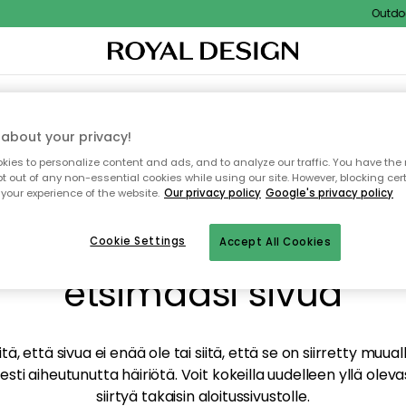
Outdoor 
TAUS
SISUSTUS
TEKSTIILIT & MATOT
KEITTIÖ
SÄILYTYS
ULKOKALUSTEET
about your privacy!
ies to personalize content and ads, and to analyze our traffic. You have the 
pt out of any non-essential cookies while using our site. However, blocking cer
your experience of the website.
Our privacy policy
Google's privacy policy
mme valitettavasti löy
Cookie Settings
Accept All Cookies
etsimääsi sivua
tä, että sivua ei enää ole tai siitä, että se on siirretty mu
sti aiheutunutta häiriötä. Voit kokeilla uudelleen yllä oleva
siirtyä takaisin aloitussivustolle.