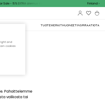
Sale - 15% EXTRA alennus koodilla
Finland
TUOTEMERKIT
HUONEET
INSPIRAATIOTA
right and
tain cookies
dä
ualle. Pahoittelemme
sta valikosta tai