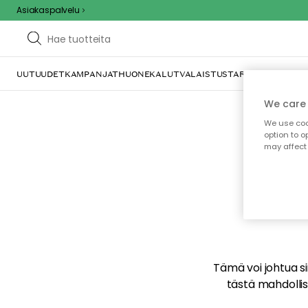
Asiakaspalvelu
UUTUUDET
KAMPANJAT
HUONEKALUT
VALAISTUS
TARJOILU JA KAT
We care 
We use cook
option to o
may affect 
E
Tämä voi johtua sii
tästä mahdollise