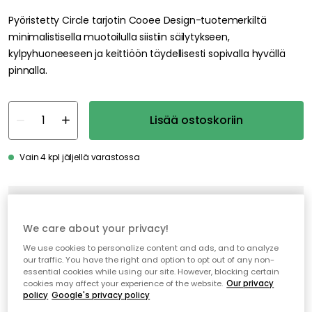
Pyöristetty Circle tarjotin Cooee Design-tuotemerkiltä
minimalistisella muotoilulla siistiin säilytykseen,
kylpyhuoneeseen ja keittiöön täydellisesti sopivalla hyvällä
pinnalla.
Lisää ostoskoriin
Vain 4 kpl jäljellä varastossa
Ilmainen toimitus yli 79 €*
Nopeat ja joustavat toimitukset
We care about your privacy!
Avoin palautusoikeus 30 päivän ajan
We use cookies to personalize content and ads, and to analyze
our traffic. You have the right and option to opt out of any non-
essential cookies while using our site. However, blocking certain
cookies may affect your experience of the website.
Our privacy
policy
Google's privacy policy