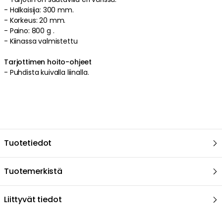
Lue lisää
Cooee Design
Tarjottimet
Tarjoiluvälineet
Tarjoilu & Kattaus