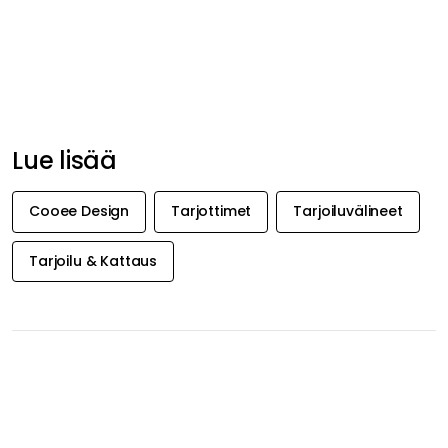
SAA INSPIRAATIOTA &
TARJOUKSIA
ENSIMMÄISENÄ
Saa inspiraatiota, uutisia ja valikoituja tarjouksia suoraan
sähköpostiisi. Juuri nyt tarjoamme 20 % alennusta
Decotique- ja Department-tuotteista, kun tilaat
uutiskirjeemme.
Hyväksyn Royal Designin
tietoturvakäytännön