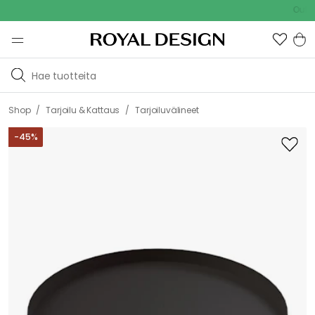
Outdoor S
/
/
Shop
Tarjoilu & Kattaus
Tarjoiluvälineet
-
45
%