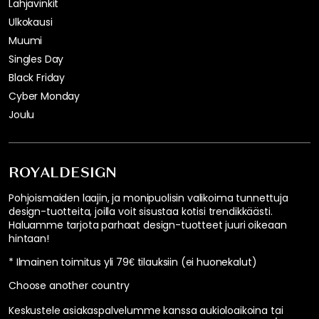
Lahjavinkit
Ulkokausi
Muumi
Singles Day
Black Friday
Cyber Monday
Joulu
ROYALDESIGN
Pohjoismaiden laajin, ja monipuolisin valikoima tunnettuja
design-tuotteita, joilla voit sisustaa kotisi trendikkäästi.
Haluamme tarjota parhaat design-tuotteet juuri oikeaan
hintaan!
* Ilmainen toimitus yli 79€ tilauksiin (ei huonekalut)
Choose another country
Keskustele asiakaspalvelumme kanssa aukioloaikoina tai