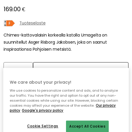
169.00 €
Tuoteseloste
Chimes-kattovalaisin korkealla katolla Umagelta on
suunnitellut Asger Risborg Jakobsen, joka on saanut
inspiraationsa Pohjoisen metsistä.
Lisää tarkkailulistalle
We care about your privacy!
Ilmainen toimitus
Tilapäisesti loppunut
We use cookies to personalize content and ads, and to analyze
our traffic. You have the right and option to opt out of any non-
essential cookies while using our site. However, blocking certain
Ilmainen toimitus yli 79 €*
cookies may affect your experience of the website.
Our privacy
policy
Google's privacy policy
Nopeat ja joustavat toimitukset
Avoin palautusoikeus 30 päivän ajan
Cookie Settings
Accept All Cookies