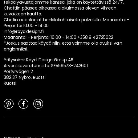
tekoälyavustajamme kanssa, joka on käytettävissä 24/7.
Chattiin pääsee oikeassa alakulmassa olevan vihreän
kuvakkeen kautta.
Chatin aukioloajat henkilökohtaisella palvelulla:
Maanantai -
Perjantai 10:00 - 14:00
info@royaldesign.fi
Maanantai - Perjantai 10:00 - 14:00
+358 9 42725022
*Joskus saattaa käydä niin, että voimme olla avuksi vain
englanniksi.
Yritysnimi: Royal Design Group AB
Arvonlisäverotunniste: SE556573-242601
Porfyrvägen 2
382 37 Nybro, Ruotsi
Ruotsi