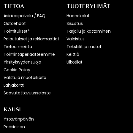
TIETOA
TUOTERYHMÄT
Asiakaspalvelu / FAQ
Huonekalut
Ostoehdot
Sisustus
Toimitukset*
Tarjoilu ja kattaminen
Palautukset ja reklamaatiot
Valaistus
Tietoa meistä
Tekstiilit ja matot
Toimintaperiaatteemme
Keittiö
Yksityisyydensuoja
Ulkotilat
Cookie Policy
Valittuja muotoilijoita
Lahjakortti
Saavutettavuusseloste
KAUSI
Ystävänpäivän
Pääsiäisen