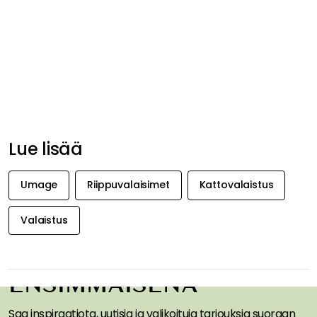
Lue lisää
Umage
Riippuvalaisimet
Kattovalaistus
Valaistus
SAA INSPIRAATIOTA &
TARJOUKSIA
ENSIMMÄISENÄ
Saa inspiraatiota, uutisia ja valikoituja tarjouksia suoraan