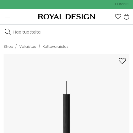
Outdoor Sale 
/
/
Shop
Valaistus
Kattovalaistus