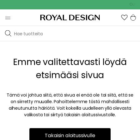
Outdoo
Emme valitettavasti löydä
etsimääsi sivua
Tämä voi johtua siitä, että sivua ei enää ole tai siitä, että se
on siirretty muualle. Pahoittelemme tästä mahdollisesti
aiheutunutta häiriötä. Voit kokeilla uudelleen yllä olevasta
valikosta tai siirtyä takaisin aloitussivustolle.
Takaisin aloitussivulle