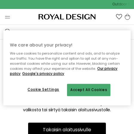
Outdoor Sal
We care about your privacy!
We use cookies to personalize content and ads, and to analyze
Emme valitettavasti löydä
our traffic. You have the right and option to opt out of any non-
essential cookies while using our site. However, blocking certain
etsimääsi sivua
cookies may affect your experience of the website.
Our privacy
policy
Google's privacy policy
Cookie Settings
Accept All Cookies
Tämä voi johtua siitä, että sivua ei enää ole tai siitä, että se
on siirretty muualle. Pahoittelemme tästä mahdollisesti
aiheutunutta häiriötä. Voit kokeilla uudelleen yllä olevasta
valikosta tai siirtyä takaisin aloitussivustolle.
Takaisin aloitussivulle