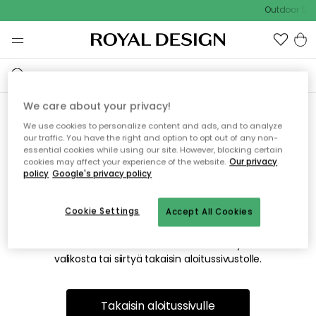
Outdoor Sale
We care about your privacy!
We use cookies to personalize content and ads, and to analyze
Emme valitettavasti löydä
our traffic. You have the right and option to opt out of any non-
essential cookies while using our site. However, blocking certain
etsimääsi sivua
cookies may affect your experience of the website.
Our privacy
policy
Google's privacy policy
Cookie Settings
Accept All Cookies
Tämä voi johtua siitä, että sivua ei enää ole tai siitä, että se
on siirretty muualle. Pahoittelemme tästä mahdollisesti
aiheutunutta häiriötä. Voit kokeilla uudelleen yllä olevasta
valikosta tai siirtyä takaisin aloitussivustolle.
Takaisin aloitussivulle