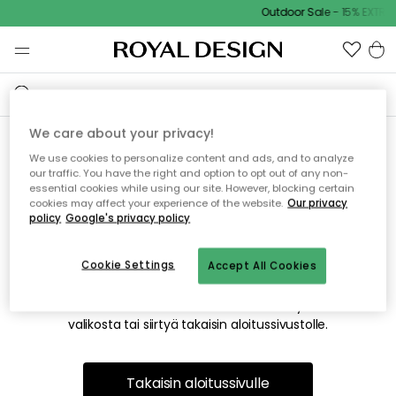
Outdoor Sale - 15% EXTRA 
We care about your privacy!
We use cookies to personalize content and ads, and to analyze
Emme valitettavasti löydä
our traffic. You have the right and option to opt out of any non-
essential cookies while using our site. However, blocking certain
etsimääsi sivua
cookies may affect your experience of the website.
Our privacy
policy
Google's privacy policy
Cookie Settings
Accept All Cookies
Tämä voi johtua siitä, että sivua ei enää ole tai siitä, että se
on siirretty muualle. Pahoittelemme tästä mahdollisesti
aiheutunutta häiriötä. Voit kokeilla uudelleen yllä olevasta
valikosta tai siirtyä takaisin aloitussivustolle.
Takaisin aloitussivulle