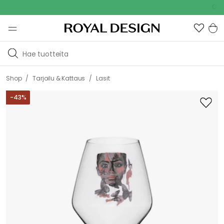
Outdoor
/
/
Shop
Tarjoilu & Kattaus
Lasit
-
43
%