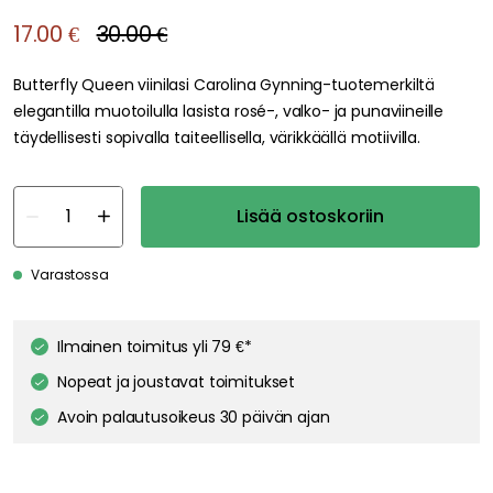
17.00 €
30.00 €
Butterfly Queen viinilasi Carolina Gynning-tuotemerkiltä
elegantilla muotoilulla lasista rosé-, valko- ja punaviineille
täydellisesti sopivalla taiteellisella, värikkäällä motiivilla.
Lisää ostoskoriin
Varastossa
Ilmainen toimitus yli 79 €*
We care about your privacy!
Nopeat ja joustavat toimitukset
We use cookies to personalize content and ads, and to analyze
our traffic. You have the right and option to opt out of any non-
Avoin palautusoikeus 30 päivän ajan
essential cookies while using our site. However, blocking certain
cookies may affect your experience of the website.
Our privacy
policy
Google's privacy policy