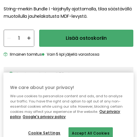
String-merkin Bundle I -kirjahylly ajattomalla, tilaa säästävällä
muotoilulla jauhelakatusta MDF-levystä.
Lisää ostoskoriin
Ilmainen toimitus
Vain 5 kpl jäljellä varastossa
Ilmainen toimitus yli 79 €*
Nopeat ja joustavat toimitukset
We care about your privacy!
Avoin palautusoikeus 30 päivän ajan
We use cookies to personalize content and ads, and to analyze
our traffic. You have the right and option to opt out of any non-
essential cookies while using our site. However, blocking certain
cookies may affect your experience of the website.
Our privacy
policy
Google's privacy policy
Cookie Settings
Accept All Cookies