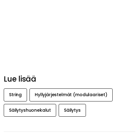
Lue lisää
String
Hyllyjärjestelmät (modulaariset)
Säilytyshuonekalut
Säilytys
SAA INSPIRAATIOTA &
TARJOUKSIA
ENSIMMÄISENÄ