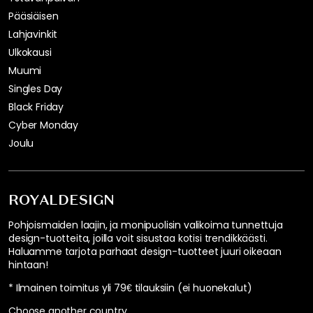
Pääsiäisen
Lahjavinkit
Ulkokausi
Muumi
Singles Day
Black Friday
Cyber Monday
Joulu
ROYALDESIGN
Pohjoismaiden laajin, ja monipuolisin valikoima tunnettuja
design-tuotteita, joilla voit sisustaa kotisi trendikkäästi.
Haluamme tarjota parhaat design-tuotteet juuri oikeaan
hintaan!
* Ilmainen toimitus yli 79€ tilauksiin (ei huonekalut)
Choose another country