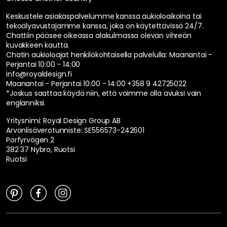
Keskustele asiakaspalvelumme kanssa aukioloaikoina tai
tekoälyavustajamme kanssa, joka on käytettävissä 24/7.
Chattiin pääsee oikeassa alakulmassa olevan vihreän
kuvakkeen kautta.
Chatin aukioloajat henkilökohtaisella palvelulla:
Maanantai -
Perjantai 10:00 - 14:00
info@royaldesign.fi
Maanantai - Perjantai 10:00 - 14:00
+358 9 42725022
*Joskus saattaa käydä niin, että voimme olla avuksi vain
englanniksi.
Yritysnimi: Royal Design Group AB
Arvonlisäverotunniste: SE556573-242601
Porfyrvägen 2
382 37 Nybro, Ruotsi
Ruotsi