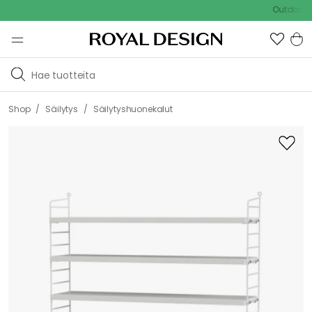
Outdoor Sale
/
/
Shop
Säilytys
Säilytyshuonekalut