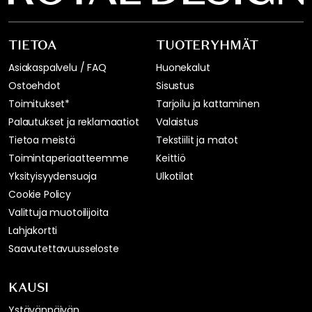
TIETOA
TUOTERYHMÄT
Asiakaspalvelu / FAQ
Huonekalut
Ostoehdot
Sisustus
Toimitukset*
Tarjoilu ja kattaminen
Palautukset ja reklamaatiot
Valaistus
Tietoa meistä
Tekstiilit ja matot
Toimintaperiaatteemme
Keittiö
Yksityisyydensuoja
Ulkotilat
Cookie Policy
Valittuja muotoilijoita
Lahjakortti
Saavutettavuusseloste
KAUSI
Ystävänpäivän