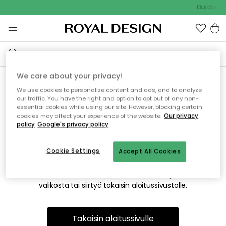
Outdoor S
We care about your privacy!
We use cookies to personalize content and ads, and to analyze
Emme valitettavasti löydä
our traffic. You have the right and option to opt out of any non-
essential cookies while using our site. However, blocking certain
etsimääsi sivua
cookies may affect your experience of the website.
Our privacy
policy
Google's privacy policy
Cookie Settings
Accept All Cookies
Tämä voi johtua siitä, että sivua ei enää ole tai siitä, että se
on siirretty muualle. Pahoittelemme tästä mahdollisesti
aiheutunutta häiriötä. Voit kokeilla uudelleen yllä olevasta
valikosta tai siirtyä takaisin aloitussivustolle.
Takaisin aloitussivulle