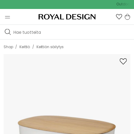
Outdoor Sale -
/
/
Shop
Keittiö
Keittiön säilytys