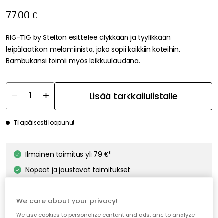
77.00 €
RIG-TIG by Stelton esittelee älykkään ja tyylikkään
leipälaatikon melamiinista, joka sopii kaikkiin koteihin.
Bambukansi toimii myös leikkuulaudana.
Lisää tarkkailulistalle
Tilapäisesti loppunut
Ilmainen toimitus yli 79 €*
Nopeat ja joustavat toimitukset
Avoin palautusoikeus 30 päivän ajan
We care about your privacy!
We use cookies to personalize content and ads, and to analyze