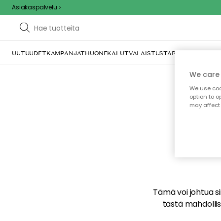
Asiakaspalvelu
UUTUUDET
KAMPANJAT
HUONEKALUT
VALAISTUS
TARJOILU JA KAT
We care 
We use cook
option to o
may affect 
E
Tämä voi johtua sii
tästä mahdollise