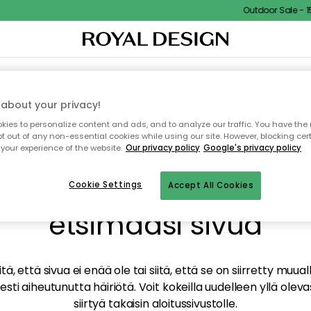
Outdoor Sale - 15%
TAUS
SISUSTUS
TEKSTIILIT & MATOT
KEITTIÖ
SÄILYTYS
ULKOKALUSTEET
about your privacy!
ies to personalize content and ads, and to analyze our traffic. You have the 
pt out of any non-essential cookies while using our site. However, blocking cer
your experience of the website.
Our privacy policy
Google's privacy policy
mme valitettavasti löy
Cookie Settings
Accept All Cookies
etsimääsi sivua
tä, että sivua ei enää ole tai siitä, että se on siirretty mu
sti aiheutunutta häiriötä. Voit kokeilla uudelleen yllä oleva
siirtyä takaisin aloitussivustolle.