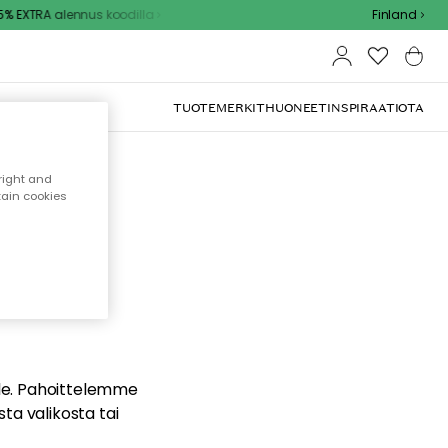
 EXTRA alennus koodilla
Finland
TUOTEMERKIT
HUONEET
INSPIRAATIOTA
right and
tain cookies
dä
ualle. Pahoittelemme
sta valikosta tai