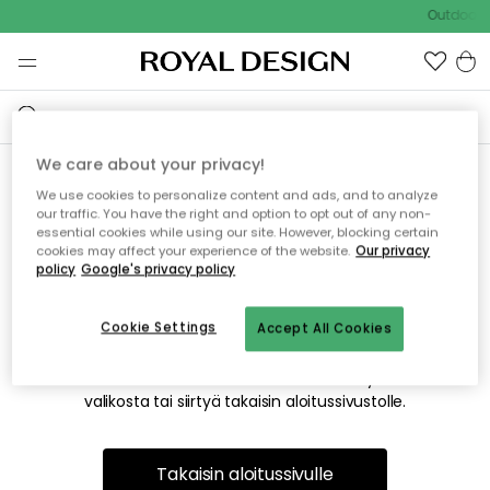
Outdoor S
We care about your privacy!
We use cookies to personalize content and ads, and to analyze
Emme valitettavasti löydä
our traffic. You have the right and option to opt out of any non-
essential cookies while using our site. However, blocking certain
etsimääsi sivua
cookies may affect your experience of the website.
Our privacy
policy
Google's privacy policy
Cookie Settings
Accept All Cookies
Tämä voi johtua siitä, että sivua ei enää ole tai siitä, että se
on siirretty muualle. Pahoittelemme tästä mahdollisesti
aiheutunutta häiriötä. Voit kokeilla uudelleen yllä olevasta
valikosta tai siirtyä takaisin aloitussivustolle.
Takaisin aloitussivulle