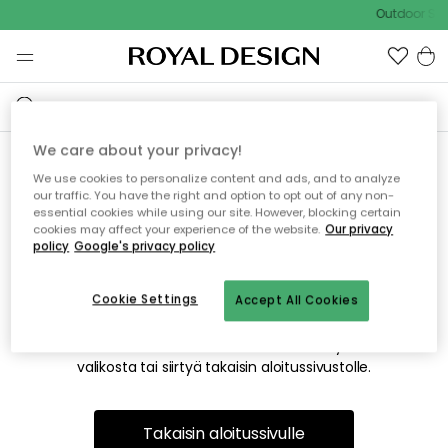
Outdoor Sal
We care about your privacy!
We use cookies to personalize content and ads, and to analyze
Emme valitettavasti löydä
our traffic. You have the right and option to opt out of any non-
essential cookies while using our site. However, blocking certain
etsimääsi sivua
cookies may affect your experience of the website.
Our privacy
policy
Google's privacy policy
Cookie Settings
Accept All Cookies
Tämä voi johtua siitä, että sivua ei enää ole tai siitä, että se
on siirretty muualle. Pahoittelemme tästä mahdollisesti
aiheutunutta häiriötä. Voit kokeilla uudelleen yllä olevasta
valikosta tai siirtyä takaisin aloitussivustolle.
Takaisin aloitussivulle