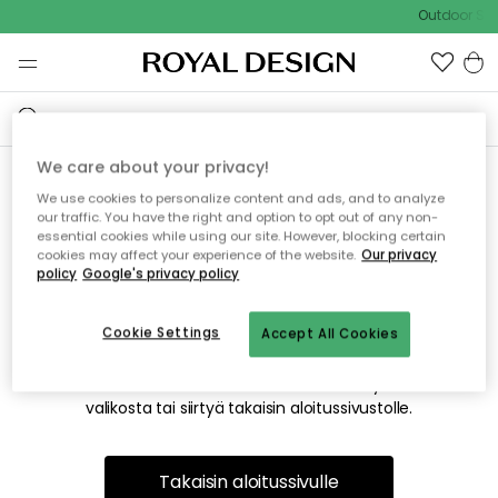
Outdoor Sal
We care about your privacy!
We use cookies to personalize content and ads, and to analyze
Emme valitettavasti löydä
our traffic. You have the right and option to opt out of any non-
essential cookies while using our site. However, blocking certain
etsimääsi sivua
cookies may affect your experience of the website.
Our privacy
policy
Google's privacy policy
Cookie Settings
Accept All Cookies
Tämä voi johtua siitä, että sivua ei enää ole tai siitä, että se
on siirretty muualle. Pahoittelemme tästä mahdollisesti
aiheutunutta häiriötä. Voit kokeilla uudelleen yllä olevasta
valikosta tai siirtyä takaisin aloitussivustolle.
Takaisin aloitussivulle