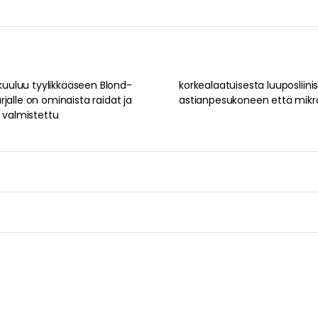
uuluu tyylikkääseen Blond-
ttää päivittäin. Kestää sekä
jalle on ominaista raidat ja
astianpesukoneen että mikr
n valmistettu