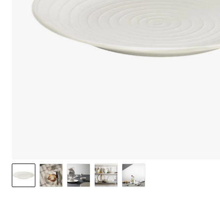
We care 
We use cook
option to o
may affect 