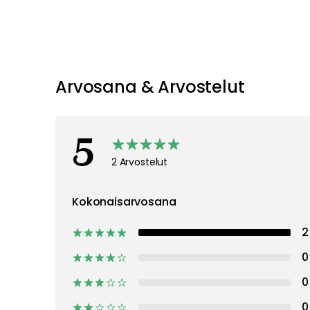
Arvosana & Arvostelut
5
2 Arvostelut
Kokonaisarvosana
2
0
0
0