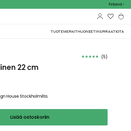
Outdoor Sale - 15% EXTRA alennus koodilla
Finland
TUOTEMERKIT
HUONEET
INSPIRAATIOTA
(
5
)
linen 22 cm
esign House Stockholmilta.
Lisää ostoskoriin