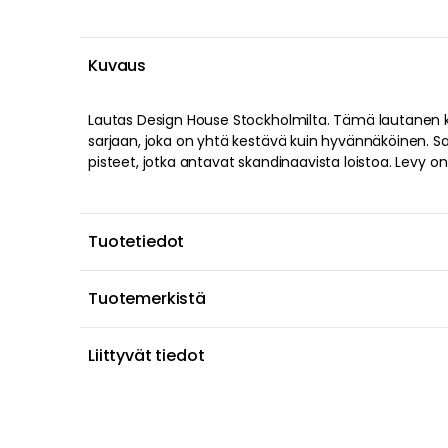
Kuvaus
Lautas Design House Stockholmilta. Tämä lautanen k
korkealaatuisesta luuposliinista ja sitä voidaan käy
sarjaan, joka on yhtä kestävä kuin hyvännäköinen. Sar
pisteet, jotka antavat skandinaavista loistoa. Levy o
Tuotetiedot
Tuotemerkistä
Liittyvät tiedot