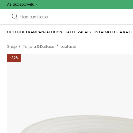
Asiakaspalvelu
UUTUUDET
KAMPANJAT
HUONEKALUT
VALAISTUS
TARJOILU JA KAT
/
/
Shop
Tarjoilu & Kattaus
Lautaset
-
32
%