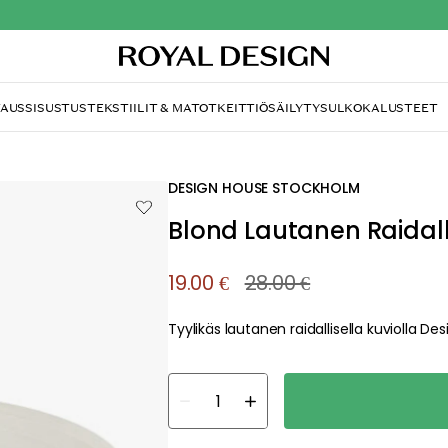
TAUS
SISUSTUS
TEKSTIILIT & MATOT
KEITTIÖ
SÄILYTYS
ULKOKALUSTEET
DESIGN HOUSE STOCKHOLM
Blond Lautanen Raidal
19.00 €
28.00 €
Tyylikäs lautanen raidallisella kuviolla D