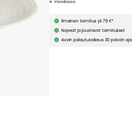
Varastossa
about your privacy!
ies to personalize content and ads, and to analyze our traffic. You have the 
pt out of any non-essential cookies while using our site. However, blocking cer
Ilmainen toimitus yli 79 €*
your experience of the website.
Our privacy policy
Google's privacy policy
Nopeat ja joustavat toimitukset
Cookie Settings
Accept All Cookies
Avoin palautusoikeus 30 päivän aj