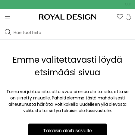
Outdoo
Emme valitettavasti löydä
etsimääsi sivua
Tämä voi johtua siitä, että sivua ei enää ole tai siitä, että se
on siirretty muualle. Pahoittelemme tästä mahdollisesti
aiheutunutta häiriötä. Voit kokeilla uudelleen yllä olevasta
valikosta tai siirtyä takaisin aloitussivustolle.
Takaisin aloitussivulle