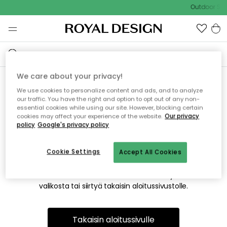
Outdoor Sal
We care about your privacy!
We use cookies to personalize content and ads, and to analyze
Emme valitettavasti löydä
our traffic. You have the right and option to opt out of any non-
essential cookies while using our site. However, blocking certain
etsimääsi sivua
cookies may affect your experience of the website.
Our privacy
policy
Google's privacy policy
Cookie Settings
Accept All Cookies
Tämä voi johtua siitä, että sivua ei enää ole tai siitä, että se
on siirretty muualle. Pahoittelemme tästä mahdollisesti
aiheutunutta häiriötä. Voit kokeilla uudelleen yllä olevasta
valikosta tai siirtyä takaisin aloitussivustolle.
Takaisin aloitussivulle