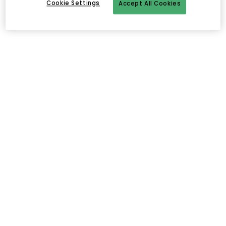
Cookie Settings
Accept All Cookies
Tuotetiedot
Tuotenumero
309641
Toimittajan
AA724-A463
tuotenumero
Tuotemerkki
HAY
Suunnittelija
Shane Schneck
Rahtiluokka
ExtraLarge
Legs
Water based lacquered oak
Material
Kanvasti
Väri
Tammi, Canvas