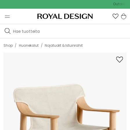
Outdoor Sale -
/
/
Shop
Huonekalut
Nojatuolit & Istuinrahit