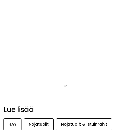
Istuinkorkeus
40 cm
Istuinsyvyys
46 cm
Korkeus
73 cm
Leveys
77 cm
Warranty
10 years
Lataa Tuotetiedot (en)
Tuotemerkistä
Suositeltu sinulle