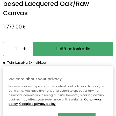
based Lacquered Oak/Raw
Canvas
1 777.00 €
Lisää ostoskoriin
Toimitusaika: 3-4 viikkoa
We care about your privacy!
Ilmainen toimitus yli 79 €*
We use cookies to personalize content and ads, and to analyze
Nopeat ja joustavat toimitukset
our traffic. You have the right and option to opt out of any non-
essential cookies while using our site. However, blocking certain
Avoin palautusoikeus 30 päivän ajan
cookies may affect your experience of the website.
Our privacy
policy
Google's privacy policy