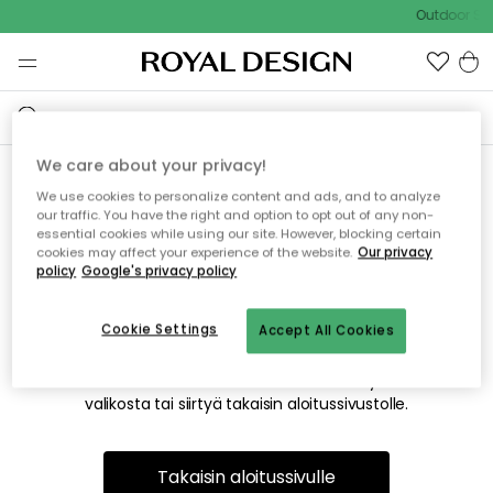
Outdoor Sal
We care about your privacy!
We use cookies to personalize content and ads, and to analyze
Emme valitettavasti löydä
our traffic. You have the right and option to opt out of any non-
essential cookies while using our site. However, blocking certain
etsimääsi sivua
cookies may affect your experience of the website.
Our privacy
policy
Google's privacy policy
Cookie Settings
Accept All Cookies
Tämä voi johtua siitä, että sivua ei enää ole tai siitä, että se
on siirretty muualle. Pahoittelemme tästä mahdollisesti
aiheutunutta häiriötä. Voit kokeilla uudelleen yllä olevasta
valikosta tai siirtyä takaisin aloitussivustolle.
Takaisin aloitussivulle