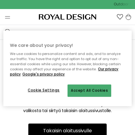
Outdoor Sal
We care about your privacy!
We use cookies to personalize content and ads, and to analyze
Emme valitettavasti löydä
our traffic. You have the right and option to opt out of any non-
essential cookies while using our site. However, blocking certain
etsimääsi sivua
cookies may affect your experience of the website.
Our privacy
policy
Google's privacy policy
Cookie Settings
Accept All Cookies
Tämä voi johtua siitä, että sivua ei enää ole tai siitä, että se
on siirretty muualle. Pahoittelemme tästä mahdollisesti
aiheutunutta häiriötä. Voit kokeilla uudelleen yllä olevasta
valikosta tai siirtyä takaisin aloitussivustolle.
Takaisin aloitussivulle