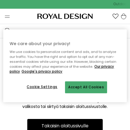
Outdoor S
We care about your privacy!
We use cookies to personalize content and ads, and to analyze
Emme valitettavasti löydä
our traffic. You have the right and option to opt out of any non-
essential cookies while using our site. However, blocking certain
etsimääsi sivua
cookies may affect your experience of the website.
Our privacy
policy
Google's privacy policy
Cookie Settings
Accept All Cookies
Tämä voi johtua siitä, että sivua ei enää ole tai siitä, että se
on siirretty muualle. Pahoittelemme tästä mahdollisesti
aiheutunutta häiriötä. Voit kokeilla uudelleen yllä olevasta
valikosta tai siirtyä takaisin aloitussivustolle.
Takaisin aloitussivulle