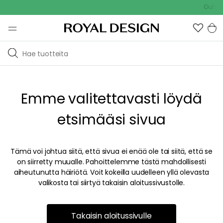
Outdoo
Emme valitettavasti löydä
etsimääsi sivua
Tämä voi johtua siitä, että sivua ei enää ole tai siitä, että se
on siirretty muualle. Pahoittelemme tästä mahdollisesti
aiheutunutta häiriötä. Voit kokeilla uudelleen yllä olevasta
valikosta tai siirtyä takaisin aloitussivustolle.
Takaisin aloitussivulle