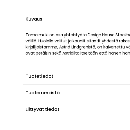
Kuvaus
Tämä muki on osa yhteistyötä Design House Stockhol
on kuvitettu hahmo, josta sitaatti on peräisin. Tämä
välillä. Huolella valitut ja kauniit sitaatit yhdestä ra
on peräisin Emilistä Lönnebergasta ja kuuluu: Sutta ei suunn
kirjailijoistamme, Astrid Lindgrenistä, on kaiverrettu vä
ovat peräisin sekä Astridilta itseltään että hänen h
Tuotetiedot
Tuotemerkistä
Liittyvät tiedot