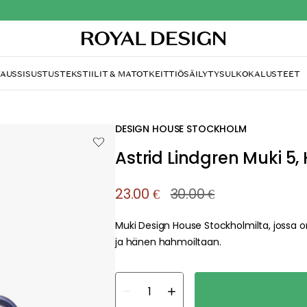
TAUS
SISUSTUS
TEKSTIILIT & MATOT
KEITTIÖ
SÄILYTYS
ULKOKALUSTEET
DESIGN HOUSE STOCKHOLM
Astrid Lindgren Muki 5,
23.00 €
30.00 €
Muki Design House Stockholmilta, jossa on a
ja hänen hahmoiltaan.