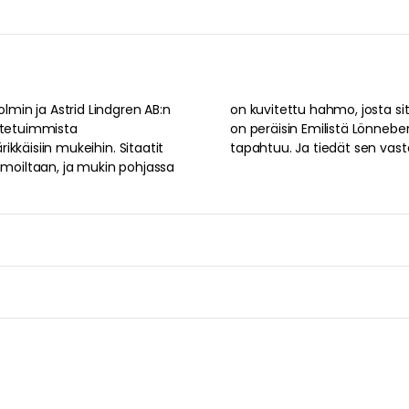
min ja Astrid Lindgren AB:n
n mukin kirjoittama sitaatti
kastetuimmista
itella, se vain
rikkäisiin mukeihin. Sitaatit
tapahtuu. Ja tiedät sen vas
ahmoiltaan, ja mukin pohjassa