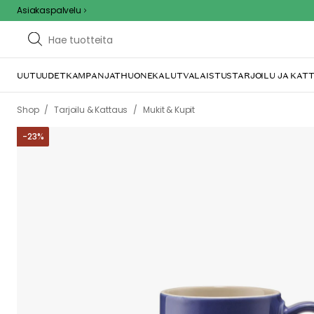
Asiakaspalvelu
UUTUUDET
KAMPANJAT
HUONEKALUT
VALAISTUS
TARJOILU JA KAT
/
/
Shop
Tarjoilu & Kattaus
Mukit & Kupit
-
23
%