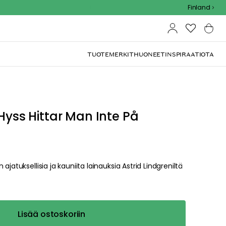
Outdoor Sale - 15% EXTRA alennus koodilla
Finland
TUOTEMERKIT
HUONEET
INSPIRAATIOTA
 Hyss Hittar Man Inte På
jatuksellisia ja kauniita lainauksia Astrid Lindgreniltä
Lisää ostoskoriin