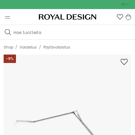
Outdoor Sale
/
/
Shop
Valaistus
Pöytävalaistus
-
9
%