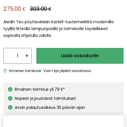
275.00 €
303.00 €
Aledin Tec pöytävalaisin Kartell-tuotemerkiltä modernilla
tyylillä litteällä lampunpäällä ja toimistolle täydellisesti
sopivalla ohjatulla valolla.
Lisää ostoskoriin
Ilmainen toimitus
Vain 1 kpl jäljellä varastossa
Ilmainen toimitus yli 79 €*
Nopeat ja joustavat toimitukset
Avoin palautusoikeus 30 päivän ajan