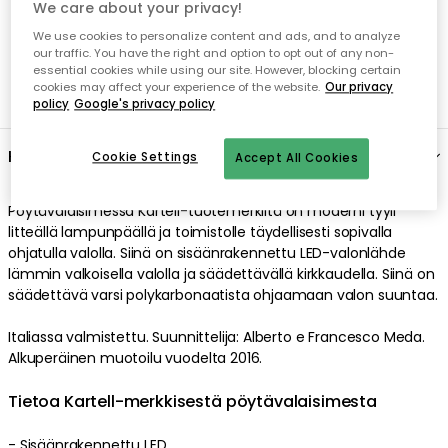
We care about your privacy!
We use cookies to personalize content and ads, and to analyze
our traffic. You have the right and option to opt out of any non-
essential cookies while using our site. However, blocking certain
cookies may affect your experience of the website.
Our privacy
policy
Google's privacy policy
Kuvaus
Cookie Settings
Accept All Cookies
Pöytävalaisimessa Kartell-tuotemerkiltä on moderni tyyli
litteällä lampunpäällä ja toimistolle täydellisesti sopivalla
ohjatulla valolla. Siinä on sisäänrakennettu LED-valonlähde
lämmin valkoisella valolla ja säädettävällä kirkkaudella. Siinä on
säädettävä varsi polykarbonaatista ohjaamaan valon suuntaa.
Italiassa valmistettu. Suunnittelija: Alberto e Francesco Meda.
Alkuperäinen muotoilu vuodelta 2016.
Tietoa Kartell-merkkisestä pöytävalaisimesta
- Sisäänrakennettu LED.