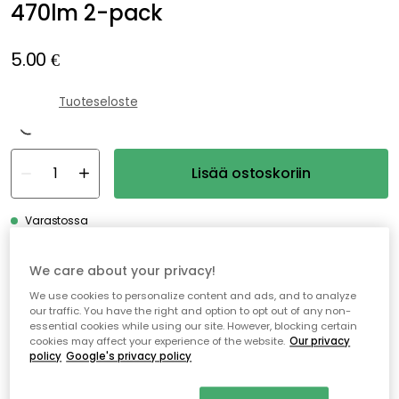
470lm 2-pack
5.00 €
Tuoteseloste
Lisää ostoskoriin
Varastossa
Genomtänkta tillval
We care about your privacy!
We use cookies to personalize content and ads, and to analyze
EDGEFORM
our traffic. You have the right and option to opt out of any non-
Edgeform Classic Valonlähde E27 5W 560lm 2700K Himmentävä, Kirkas
essential cookies while using our site. However, blocking certain
cookies may affect your experience of the website.
Our privacy
16.00 €
policy
Google's privacy policy
EDGEFORM