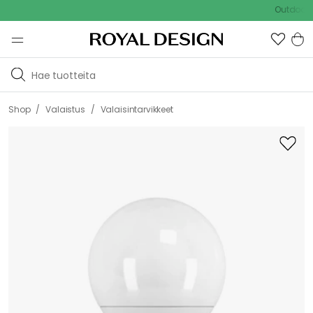
Outdoor Sale -
/
/
Shop
Valaistus
Valaisintarvikkeet