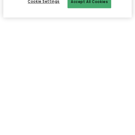
Cookie Settings
Accept All Cookies
Edgeform Classic Valonlähde E27 4,8W 580lm 2700K Himmentävä, Valkoinen
16.00 €
TALA
Näytä lisää
Gaia E27 LED-lamppu 6W
35.00 €
Ilmainen toimitus yli 79 €*
Nopeat ja joustavat toimitukset
Avoin palautusoikeus 30 päivän ajan
Kuvaus