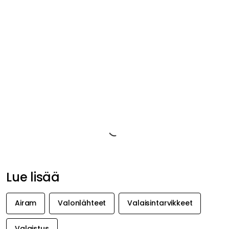
Airam LED Normal lamp A60 is a light source for all the homes
lighting needs. It is easy and durable and replaces
incandescent and halogen lamps as well as energy saving
lamps. The color temperature is pleasantly warm white at
2700K. The opal white glass of the light source gives a
glarefree light.
Tuotetiedot
Tuotemerkistä
Suositeltu sinulle