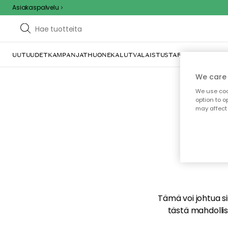
Asiakaspalvelu
UUTUUDET
KAMPANJAT
HUONEKALUT
VALAISTUS
TARJOILU JA KAT
We care 
We use cook
option to o
may affect 
E
Tämä voi johtua sii
tästä mahdollise