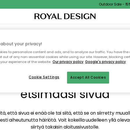
Outdoor Sale - 15% 
TAUS
SISUSTUS
TEKSTIILIT & MATOT
KEITTIÖ
SÄILYTYS
ULKOKALUSTEET
about your privacy!
ies to personalize content and ads, and to analyze our traffic. You have the 
pt out of any non-essential cookies while using our site. However, blocking cer
your experience of the website.
Our privacy policy
Google's privacy policy
mme valitettavasti löy
Cookie Settings
Accept All Cookies
etsimääsi sivua
tä, että sivua ei enää ole tai siitä, että se on siirretty mu
sti aiheutunutta häiriötä. Voit kokeilla uudelleen yllä oleva
siirtyä takaisin aloitussivustolle.