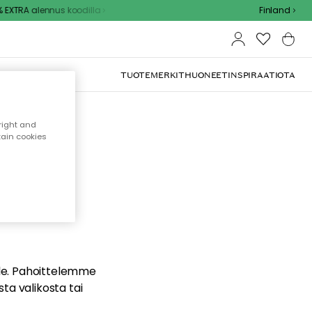
EXTRA alennus koodilla
Finland
TUOTEMERKIT
HUONEET
INSPIRAATIOTA
right and
tain cookies
dä
ualle. Pahoittelemme
sta valikosta tai