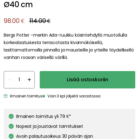
Ø40 cm
98.00 €
114.00 €
Bergs Potter -merkin Ada-ruukku käsintehdyllä muotoilulla
korkealaatuisesta terracotasta kivannäköisellä,
lasittamattomalla pinnalla ja mausteille ja yrteille täydellisellä
vanhan roosan värisellä värillä.
Lisää ostoskoriin
Ilmainen toimitus
Vain 3 kpl jäljellä varastossa
Ilmainen toimitus yli 79 €*
Nopeat ja joustavat toimitukset
Avoin palautusoikeus 30 päivän ajan