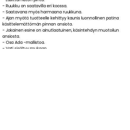
- Ruukku on saatavilla eri koossa.
- Saatavana myös harmaana ruukkuna.
- Ajan myötä tuotteelle kehittyy kaunis luonnollinen patina
käsittelemättömän pinnan ansiota.
- Jokainen esine on ainutlaatuinen, käsintehdyn muotoilun
ansiosta.
- Osa Ada -mallistoa.
- Vati sisältyy mukaan.
Tuotetiedot
Tuotemerkistä