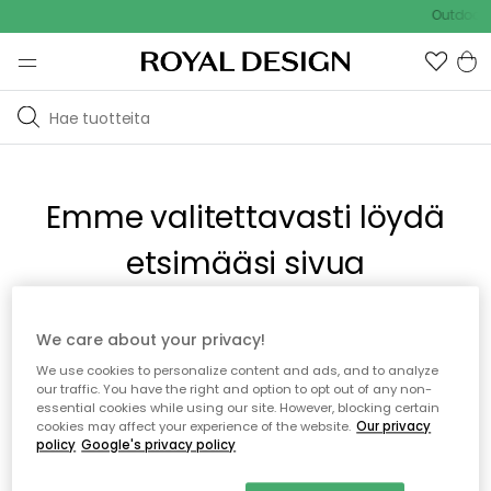
Outdoor S
Emme valitettavasti löydä
etsimääsi sivua
Tämä voi johtua siitä, että sivua ei enää ole tai siitä, että se
We care about your privacy!
on siirretty muualle. Pahoittelemme tästä mahdollisesti
We use cookies to personalize content and ads, and to analyze
aiheutunutta häiriötä. Voit kokeilla uudelleen yllä olevasta
our traffic. You have the right and option to opt out of any non-
valikosta tai siirtyä takaisin aloitussivustolle.
essential cookies while using our site. However, blocking certain
cookies may affect your experience of the website.
Our privacy
policy
Google's privacy policy
Takaisin aloitussivulle